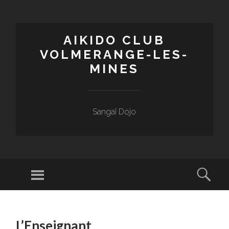
AIKIDO CLUB
VOLMERANGE-LES-
MINES
Sangaï Dojo
Menu
Sear
SKIP
TO
L’Enseignant
CONTENT