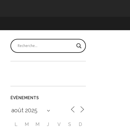
ÉVÈNEMENTS
L
M
M
J
V
S
D