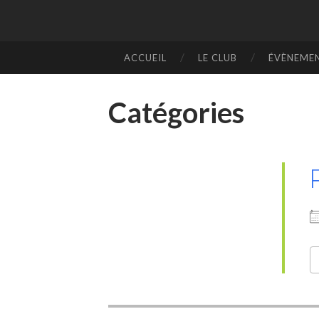
ACCUEIL
LE CLUB
ÉVÈNEME
SKIP
TO
CONTENT
Catégories