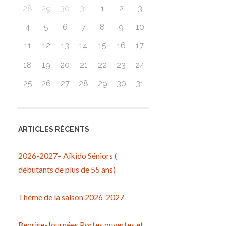
28
29
30
31
1
2
3
4
5
6
7
8
9
10
11
12
13
14
15
16
17
18
19
20
21
22
23
24
25
26
27
28
29
30
31
ARTICLES RÉCENTS
2026-2027– Aïkido Séniors (
débutants de plus de 55 ans)
Thème de la saison 2026-2027
Reprise-Journées Portes ouvertes et