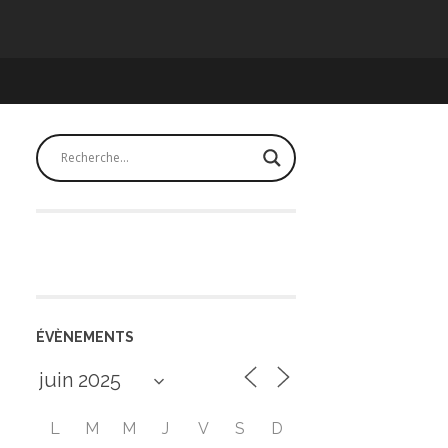
ÉVÈNEMENTS
L
M
M
J
V
S
D