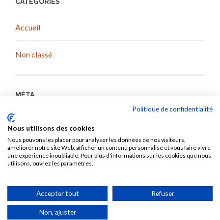
CATÉGORIES
Accueil
Non classé
MÉTA
Politique de confidentialité
Flux
RSS
des articles
Nous utilisons des cookies
Nous pouvons les placer pour analyser les données de nos visiteurs,
améliorer notre site Web, afficher un contenu personnalisé et vous faire vivre
une expérience inoubliable. Pour plus d'informations sur les cookies que nous
utilisons, ouvrez les paramètres.
COPYRIGHT ©
2016-2026
AIKIDO CLUB
Accepter tout
Refuser
VOLMERANGE-LES-MINES
. TOUS DROITS
Non, ajuster
RÉSERVÉS