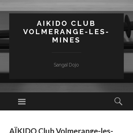
AIKIDO CLUB
VOLMERANGE-LES-
MINES
Sangaï Dojo
Menu
Sear
SKIP
TO
AÏKIDO Club Volmerange-les-
CONTENT