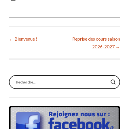
Post
←
Bienvenue !
Reprise des cours saison
2026-2027
→
navigation