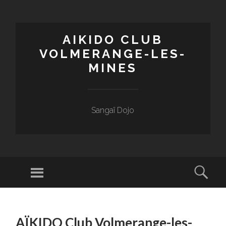
AIKIDO CLUB
VOLMERANGE-LES-
MINES
Sangaï Dojo
Menu
Sear
SKIP
TO
AÏKIDO Club Volmerange-les-
CONTENT