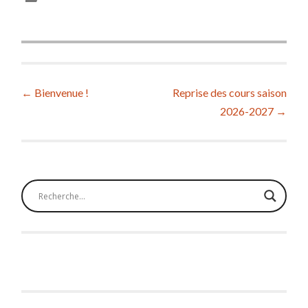
Post
←
Bienvenue !
Reprise des cours saison
2026-2027
→
navigation