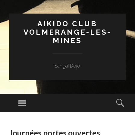
AIKIDO CLUB
VOLMERANGE-LES-
MINES
Sangaï Dojo
Menu
Sear
SKIP
TO
Journées portes ouvertes
CONTENT