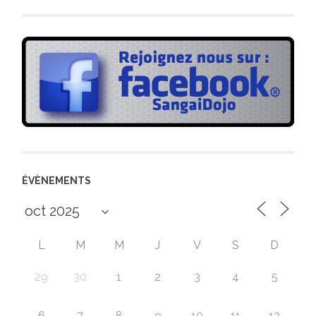
ÉVÈNEMENTS
L
M
M
J
V
S
D
29
30
1
2
3
4
5
6
7
8
9
10
11
12