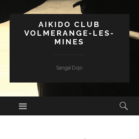
AIKIDO CLUB
VOLMERANGE-LES-
MINES
Sangaï Dojo
Menu
Sear
SKIP
TO
CONTENT